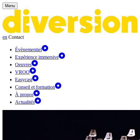
Panneau de gestion des cookies
Menu
en
Contact
Évènementiel
Expérience immersive
Oeuvres
VROO
Easycast
Conseil et formation
À propos
Actualités