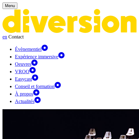
Panneau de gestion des cookies
Menu
en
Contact
Évènementiel
Expérience immersive
Oeuvres
VROO
Easycast
Conseil et formation
À propos
Actualités