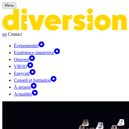
Panneau de gestion des cookies
Menu
en
Contact
Évènementiel
Expérience immersive
Oeuvres
VROO
Easycast
Conseil et formation
À propos
Actualités