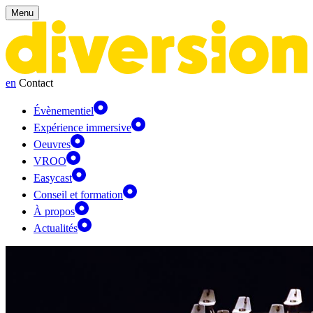
Panneau de gestion des cookies
Menu
en
Contact
Évènementiel
Expérience immersive
Oeuvres
VROO
Easycast
Conseil et formation
À propos
Actualités