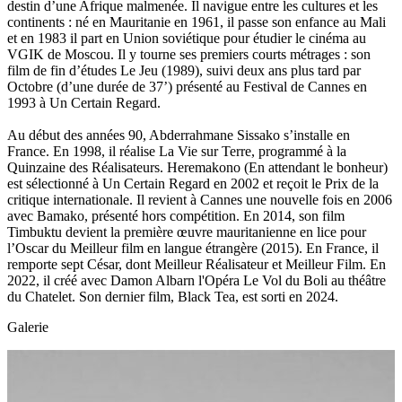
destin d’une Afrique malmenée. Il navigue entre les cultures et les
continents : né en Mauritanie en 1961, il passe son enfance au Mali
et en 1983 il part en Union soviétique pour étudier le cinéma au
VGIK de Moscou. Il y tourne ses premiers courts métrages : son
film de fin d’études Le Jeu (1989), suivi deux ans plus tard par
Octobre (d’une durée de 37’) présenté au Festival de Cannes en
1993 à Un Certain Regard.
Au début des années 90, Abderrahmane Sissako s’installe en
France. En 1998, il réalise La Vie sur Terre, programmé à la
Quinzaine des Réalisateurs. Heremakono (En attendant le bonheur)
est sélectionné à Un Certain Regard en 2002 et reçoit le Prix de la
critique internationale. Il revient à Cannes une nouvelle fois en 2006
avec Bamako, présenté hors compétition. En 2014, son film
Timbuktu devient la première œuvre mauritanienne en lice pour
l’Oscar du Meilleur film en langue étrangère (2015). En France, il
remporte sept César, dont Meilleur Réalisateur et Meilleur Film. En
2022, il créé avec Damon Albarn l'Opéra Le Vol du Boli au théâtre
du Chatelet. Son dernier film, Black Tea, est sorti en 2024.
Galerie