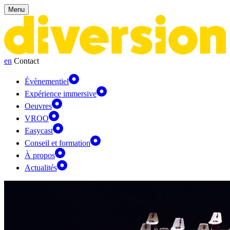
Panneau de gestion des cookies
Menu
en
Contact
Évènementiel
Expérience immersive
Oeuvres
VROO
Easycast
Conseil et formation
À propos
Actualités