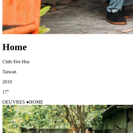
Home
Chih-Yen Hsu
Taiwan
2019
17''
OEUVRES
HOME