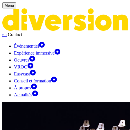
Panneau de gestion des cookies
Menu
en
Contact
Évènementiel
Expérience immersive
Oeuvres
VROO
Easycast
Conseil et formation
À propos
Actualités