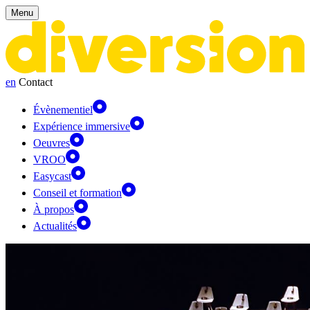
Panneau de gestion des cookies
Menu
en
Contact
Évènementiel
Expérience immersive
Oeuvres
VROO
Easycast
Conseil et formation
À propos
Actualités