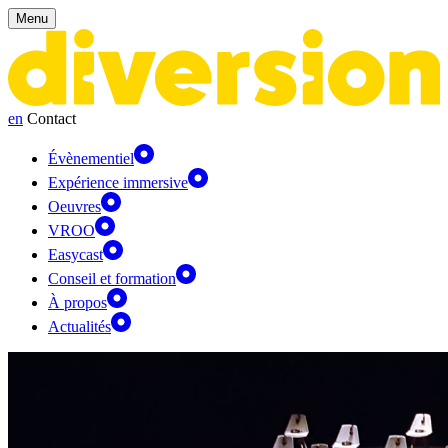
Panneau de gestion des cookies
Menu
en
Contact
Évènementiel
Expérience immersive
Oeuvres
VROO
Easycast
Conseil et formation
À propos
Actualités