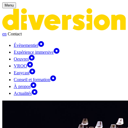
Panneau de gestion des cookies
Menu
en
Contact
Évènementiel
Expérience immersive
Oeuvres
VROO
Easycast
Conseil et formation
À propos
Actualités