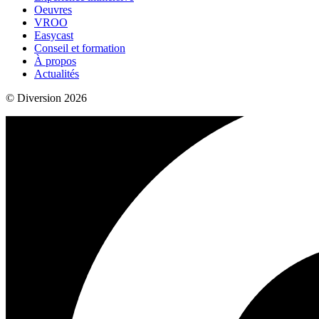
Oeuvres
VROO
Easycast
Conseil et formation
À propos
Actualités
© Diversion 2026