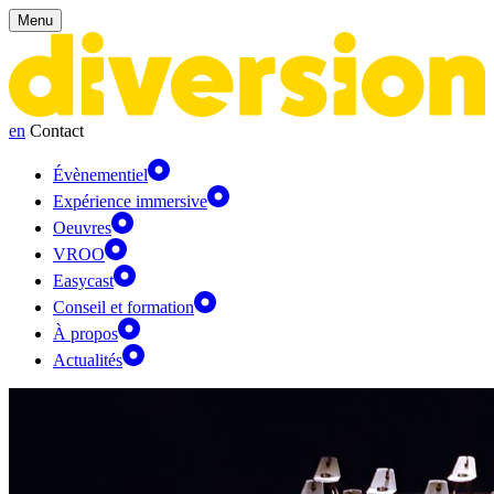
Panneau de gestion des cookies
Menu
en
Contact
Évènementiel
Expérience immersive
Oeuvres
VROO
Easycast
Conseil et formation
À propos
Actualités