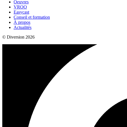
Oeuvres
VROO
Easycast
Conseil et formation
À propos
Actualités
© Diversion 2026