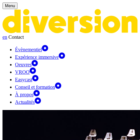
Panneau de gestion des cookies
Menu
en
Contact
Évènementiel
Expérience immersive
Oeuvres
VROO
Easycast
Conseil et formation
À propos
Actualités