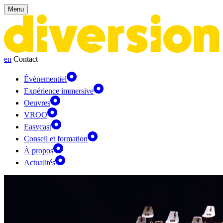
Panneau de gestion des cookies
Menu
en
Contact
Évènementiel
Expérience immersive
Oeuvres
VROO
Easycast
Conseil et formation
À propos
Actualités