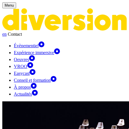
Panneau de gestion des cookies
Menu
en
Contact
Évènementiel
Expérience immersive
Oeuvres
VROO
Easycast
Conseil et formation
À propos
Actualités