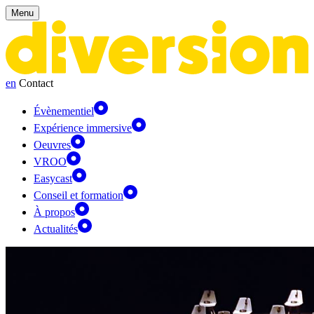
Panneau de gestion des cookies
Menu
en
Contact
Évènementiel
Expérience immersive
Oeuvres
VROO
Easycast
Conseil et formation
À propos
Actualités