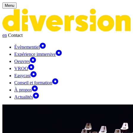
Panneau de gestion des cookies
Menu
en
Contact
Évènementiel
Expérience immersive
Oeuvres
VROO
Easycast
Conseil et formation
À propos
Actualités