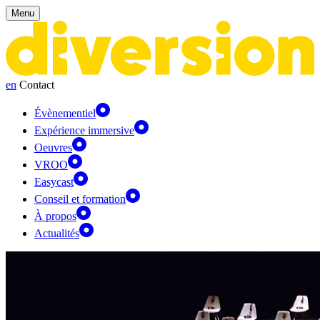
Panneau de gestion des cookies
Menu
en
Contact
Évènementiel
Expérience immersive
Oeuvres
VROO
Easycast
Conseil et formation
À propos
Actualités