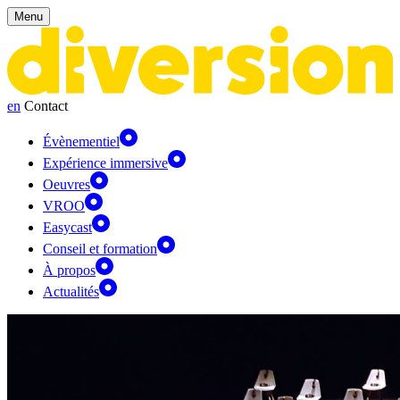
Panneau de gestion des cookies
Menu
en
Contact
Évènementiel
Expérience immersive
Oeuvres
VROO
Easycast
Conseil et formation
À propos
Actualités