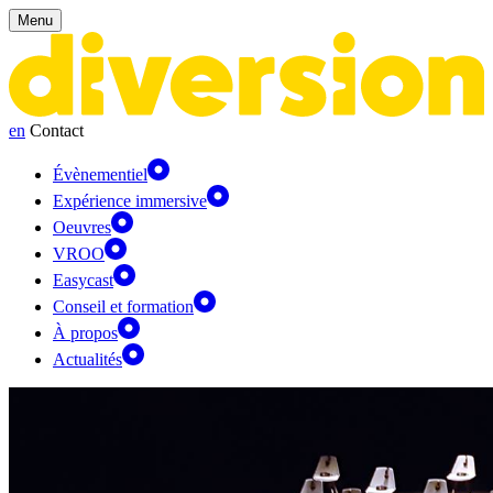
Panneau de gestion des cookies
Menu
en
Contact
Évènementiel
Expérience immersive
Oeuvres
VROO
Easycast
Conseil et formation
À propos
Actualités